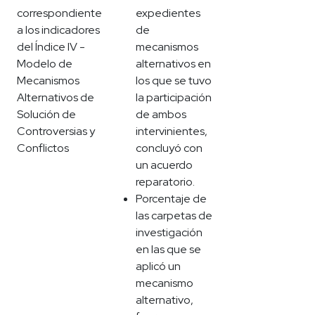
correspondiente
expedientes
a los indicadores
de
del Índice IV -
mecanismos
Modelo de
alternativos en
Mecanismos
los que se tuvo
Alternativos de
la participación
Solución de
de ambos
Controversias y
intervinientes,
Conflictos
concluyó con
un acuerdo
reparatorio.
Porcentaje de
las carpetas de
investigación
en las que se
aplicó un
mecanismo
alternativo,