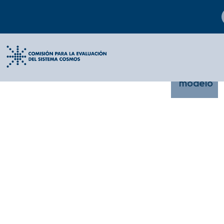
Índice I
Índice II
Índice III
Índice IV
Trazabilidad
Coordinación
Profesionalización
Desempe
por
modelo