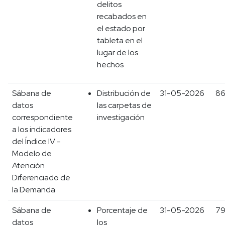
delitos
recabados en
el estado por
tableta en el
lugar de los
hechos
Sábana de
Distribución de
31-05-2026
8
datos
las carpetas de
correspondiente
investigación
a los indicadores
del Índice IV -
Modelo de
Atención
Diferenciado de
la Demanda
Sábana de
Porcentaje de
31-05-2026
7
datos
los