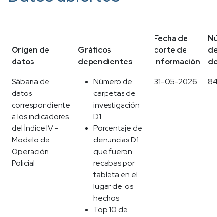
Fecha de
N
Origen de
Gráficos
corte de
d
datos
dependientes
información
de
Sábana de
Número de
31-05-2026
8
datos
carpetas de
correspondiente
investigación
a los indicadores
D1
del Índice IV -
Porcentaje de
Modelo de
denuncias D1
Operación
que fueron
Policial
recabas por
tableta en el
lugar de los
hechos
Top 10 de