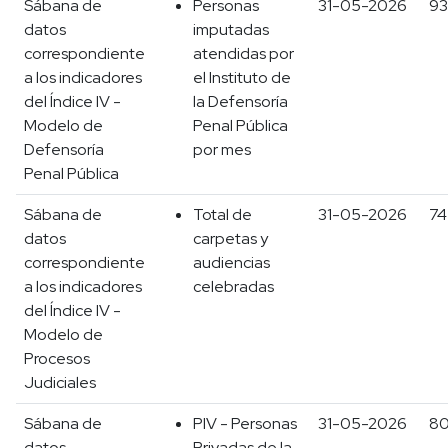
Sábana de
Personas
31-05-2026
93
datos
imputadas
correspondiente
atendidas por
a los indicadores
el Instituto de
del Índice IV -
la Defensoría
Modelo de
Penal Pública
Defensoría
por mes
Penal Pública
Sábana de
Total de
31-05-2026
74
datos
carpetas y
correspondiente
audiencias
a los indicadores
celebradas
del Índice IV -
Modelo de
Procesos
Judiciales
Sábana de
PIV - Personas
31-05-2026
8
datos
Privadas de la