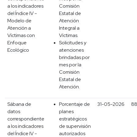
a los indicadores
Comisión
del Índice IV -
Estatal de
Modelo de
Atención
Atención a
Integral a
Víctimas con
Víctimas.
Enfoque
Solicitudes y
Ecológico
atenciones
brindadas por
mes por la
Comisión
Estatal de
Atención.
Sábana de
Porcentaje de
31-05-2026
8
datos
planes
correspondiente
estratégicos
a los indicadores
de supervisión
del Índice IV -
autorizados