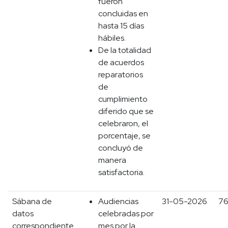
fueron
concluidas en
hasta 15 días
hábiles.
De la totalidad
de acuerdos
reparatorios
de
cumplimiento
diferido que se
celebraron, el
porcentaje, se
concluyó de
manera
satisfactoria.
Sábana de
Audiencias
31-05-2026
7
datos
celebradas por
correspondiente
mes por la