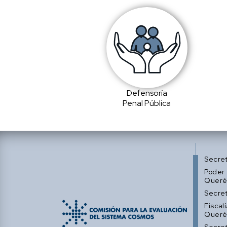
Defensoría
Penal Pública
Secre
Poder 
Queré
Secret
Fiscal
Queré