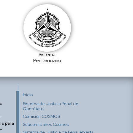
Sistema
Penitenciario
Inicio
de
Sistema de Justicia Penal de
Querétaro
n
Comisión COSMOS
is para
Subcomisiones Cosmos
CQ
Sistema de Justicia de Penal Abierta