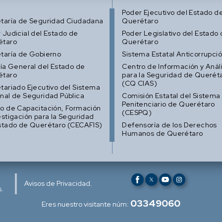
Poder Ejecutivo del Estado d
taría de Seguridad Ciudadana
Querétaro
 Judicial del Estado de
Poder Legislativo del Estado
étaro
Querétaro
taría de Gobierno
Sistema Estatal Anticorrupci
lía General del Estado de
Centro de Información y Análi
étaro
para la Seguridad de Querét
(CQ CIAS)
tariado Ejecutivo del Sistema
nal de Seguridad Pública
Comisión Estatal del Sistema
Penitenciario de Querétaro
o de Capacitación, Formación
(CESPQ)
estigación para la Seguridad
stado de Querétaro (CECAFIS)
Defensoría de los Derechos
Humanos de Querétaro
Avisos de Privacidad.
.
03349060
Eres nuestro visitante núm: