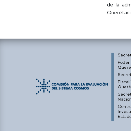
de la adm
Querétaro
Secre
Poder 
Queré
Secret
Fiscal
Queré
Secret
Nacion
Centro
Invest
Estad