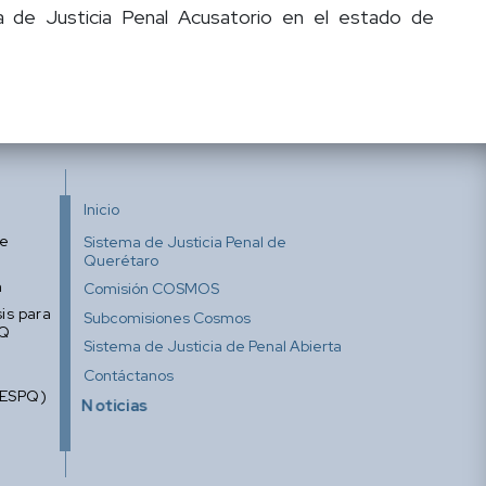
ma de Justicia Penal Acusatorio en el estado de
Inicio
de
Sistema de Justicia Penal de
Querétaro
n
Comisión COSMOS
is para
Subcomisiones Cosmos
CQ
Sistema de Justicia de Penal Abierta
Contáctanos
CESPQ)
Noticias